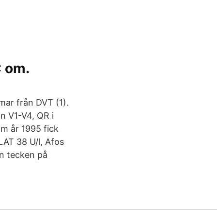
C om.
mar från DVT (1).
n V1-V4, QR i
om år 1995 fick
LAT 38 U/l, Afos
an tecken på