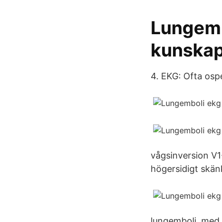
Lungembo
kunska
4. EKG: Ofta ospe
vågsinversion V1-
högersidigt skänk
lungemboli, med 