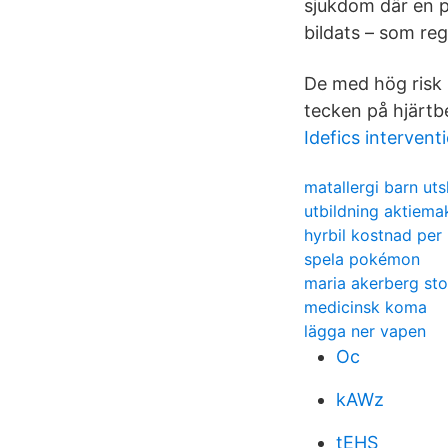
sjukdom där en p
bildats – som re
De med hög risk
tecken på hjärtb
Idefics intervent
matallergi barn uts
utbildning aktiema
hyrbil kostnad per 
spela pokémon
maria akerberg st
medicinsk koma
lägga ner vapen
Oc
kAWz
tEHS