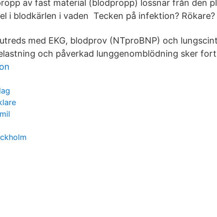
ropp av fast material (blodpropp) lossnar från den p
gel i blodkärlen i vaden Tecken på infektion? Rökare?
 utreds med EKG, blodprov (NTproBNP) och lungscint
elastning och påverkad lunggenomblödning sker fort
ion
lag
klare
mil
ockholm