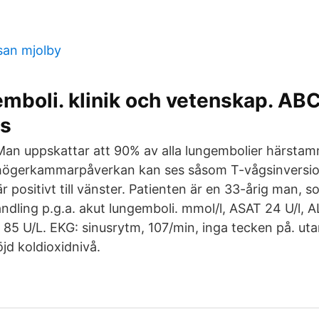
an mjolby
mboli. klinik och vetenskap. AB
s
an uppskattar att 90% av alla lungembolier härstam
l högerkammarpåverkan kan ses såsom T-vågsinversio
positivt till vänster. Patienten är en 33-årig man, s
andling p.g.a. akut lungemboli. mmol/l, ASAT 24 U/l, A
s 85 U/L. EKG: sinusrytm, 107/min, inga tecken på. ut
öjd koldioxidnivå.