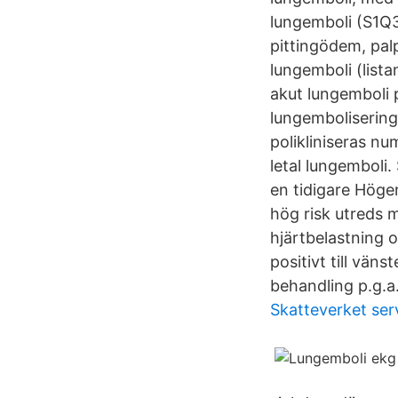
lungemboli (S1Q3
pittingödem, pal
lungemboli (lista
akut lungemboli 
lungembolisering
polikliniseras nu
letal lungemboli.
en tidigare Höge
hög risk utreds 
hjärtbelastning
positivt till vän
behandling p.g.a
Skatteverket ser