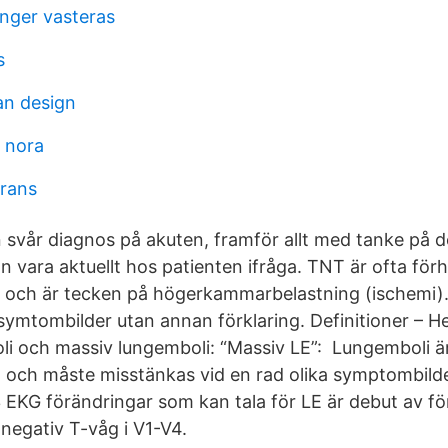
anger vasteras
s
an design
d nora
grans
 svår diagnos på akuten, framför allt med tanke på 
vara aktuellt hos patienten ifråga. TNT är ofta förh
 och är tecken på högerkammarbelastning (ischemi).
symtombilder utan annan förklaring. Definitioner –
oli och massiv lungemboli: “Massiv LE”: Lungemboli är
a och måste misstänkas vid en rad olika symptombilde
 EKG förändringar som kan tala för LE är debut av f
negativ T-våg i V1-V4.