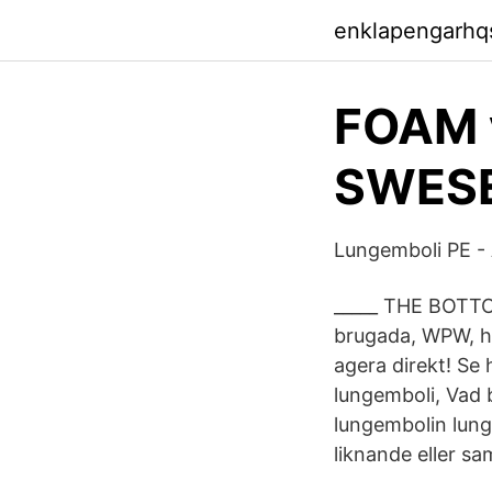
enklapengarhq
FOAM v
SWESE
Lungemboli PE -
_____ THE BOTTOM
brugada, WPW, hy
agera direkt! Se
lungemboli, Vad b
lungembolin lung
liknande eller 