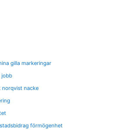
ina gilla markeringar
 jobb
k norqvist nacke
ering
tet
ostadsbidrag förmögenhet