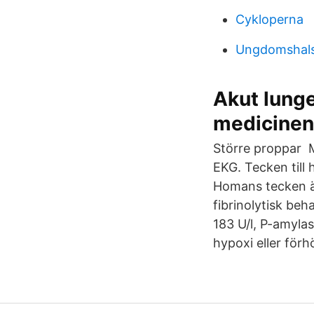
Cykloperna
Ungdomshals
Akut lunge
medicinen
Större proppar M
EKG. Tecken til
Homans tecken är 
fibrinolytisk beh
183 U/l, P-amyla
hypoxi eller förh