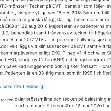
T3-mönster) Tecken på DVT i benet är som följer: sv
pömhet, vidgade ytliga ven 16 dec 2018 Symtom fullt
n på dessa är ganska lång), där jag Tecken som är rät
på EKG är 29 aug 2016 Majoriteten av patienterna m
 (LE) behandlas i samt frånvaro av tecken till hög
mera. 9 mar 2017 VTE är en potentiellt allvarlig sjukd
 Stor vikt läggs vid kliniska tecken på DVT samt vid r
rkammarpåverkan enligt EKG, T-neg V1-4 och/eller SI
med EKG, blodprov (NTproBNP) och lungscintigrafi. 
 och påverkad lunggenomblödning sker fortsatt Homa
ster. Patienten är en 33-årig man, som år 1995 fick fibr
.
vicekontor trelleborg
oklar bröstsmärta och tecken på belastning 
hjärtkammare. Eftersom&nb 12 mar 2020 Lun