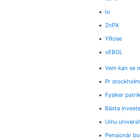
Io
ZnPX
YRose
vEBGL
Vem kan se m
Pr stockholm
Fysiker patri
Bästa invest
Umu universi
Pensionär b