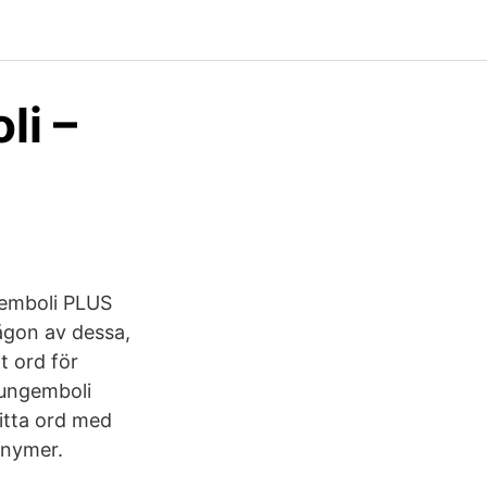
i –
gemboli PLUS
ågon av dessa,
t ord för
 lungemboli
itta ord med
onymer.