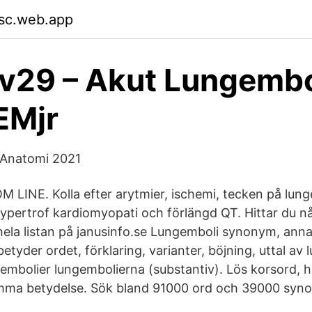
sc.web.app
29 – Akut Lungembol
Mjr
 Anatomi 2021
 LINE. Kolla efter arytmier, ischemi, tecken på lun
pertrof kardiomyopati och förlängd QT. Hittar du n
 hela listan på janusinfo.se Lungemboli synonym, anna
etyder ordet, förklaring, varianter, böjning, uttal av
embolier lungembolierna (substantiv). Lös korsord, h
samma betydelse. Sök bland 91000 ord och 39000 syn