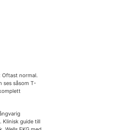
 Oftast normal.
n ses såsom T-
 komplett
ångvarig
Klinisk guide till
ik, Wells EKG med