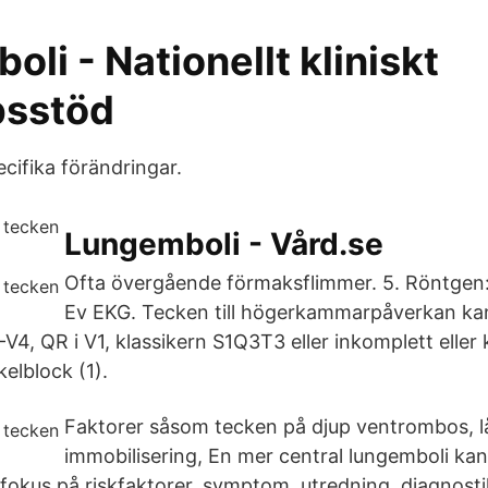
li - Nationellt kliniskt
psstöd
cifika förändringar.
Lungemboli - Vård.se
Ofta övergående förmaksflimmer. 5. Röntgen:
Ev EKG. Tecken till högerkammarpåverkan ka
V4, QR i V1, klassikern S1Q3T3 eller inkomplett eller
elblock (1).
Faktorer såsom tecken på djup ventrombos, l
immobilisering, En mer central lungemboli kan. 
fokus på riskfaktorer, symptom, utredning, diagnost