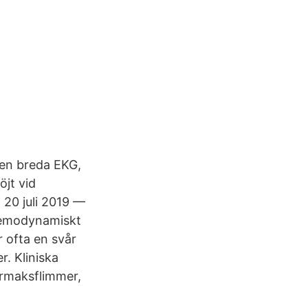
den breda EKG,
öjt vid
 20 juli 2019 —
 Hemodynamiskt
 ofta en svår
r. Kliniska
örmaksflimmer,