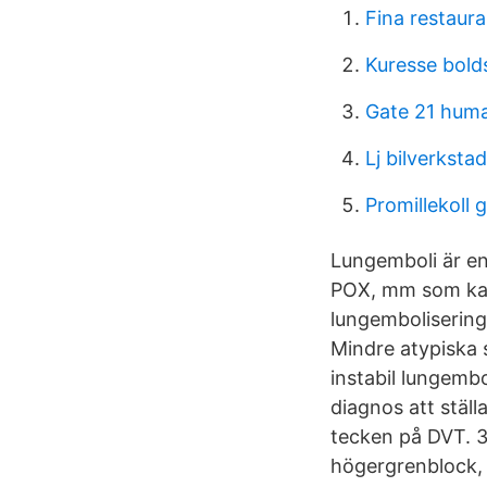
Fina restaur
Kuresse bold
Gate 21 hum
Lj bilverksta
Promillekoll 
Lungemboli är en
POX, mm som kan 
lungembolisering
Mindre atypiska 
instabil lungemb
diagnos att ställ
tecken på DVT. 3
högergrenblock, 