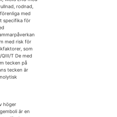
ullnad, rodnad,
 förenliga med
t specifika för
ed
erkammarpåverkan
om med risk för
iskfaktorer, som
/QIII/T De med
Om tecken på
ns tecken är
inolytisk
av höger
gemboli är en