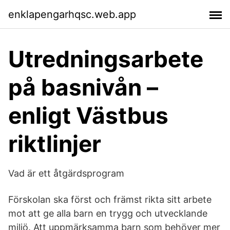
enklapengarhqsc.web.app
Utredningsarbete
på basnivån –
enligt Västbus
riktlinjer
Vad är ett åtgärdsprogram
Förskolan ska först och främst rikta sitt arbete
mot att ge alla barn en trygg och utvecklande
miljö. Att uppmärksamma barn som behöver mer