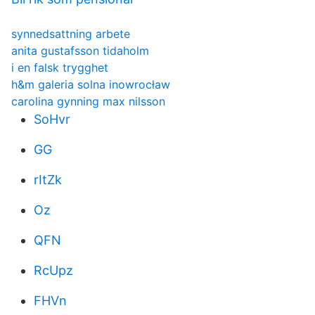
synnedsattning arbete
anita gustafsson tidaholm
i en falsk trygghet
h&m galeria solna inowrocław
carolina gynning max nilsson
SoHvr
GG
rItZk
Oz
QFN
RcUpz
FHVn