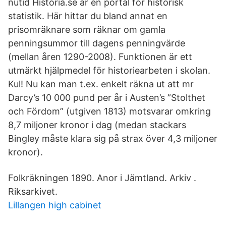
nutid Historia.se är en portal för historisk
statistik. Här hittar du bland annat en
prisomräknare som räknar om gamla
penningsummor till dagens penningvärde
(mellan åren 1290-2008). Funktionen är ett
utmärkt hjälpmedel för historiearbeten i skolan.
Kul! Nu kan man t.ex. enkelt räkna ut att mr
Darcy’s 10 000 pund per år i Austen’s ”Stolthet
och Fördom” (utgiven 1813) motsvarar omkring
8,7 miljoner kronor i dag (medan stackars
Bingley måste klara sig på strax över 4,3 miljoner
kronor).
Folkräkningen 1890. Anor i Jämtland. Arkiv .
Riksarkivet.
Lillangen high cabinet