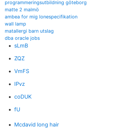
programmeringsutbildning göteborg
matte 2 malmö
ambea for mig lonespecifikation
wall lamp
matallergi barn utslag
dba oracle jobs
sLmB
ZQZ
VmFS
IPvz
coDUK
fU
Mcdavid long hair