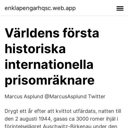
enklapengarhqsc.web.app
Världens första
historiska
internationella
prisomräknare
Marcus Asplund @MarcusAsplund Twitter
Drygt ett år efter att kvittot utfärdats, natten till
den 2 augusti 1944, gasas ca 3000 romer ihjäl i
förintelselägret Auschwitz-Birkenau under den