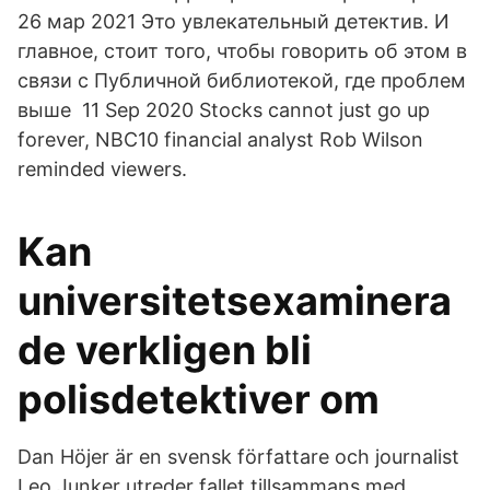
26 мар 2021 Это увлекательный детектив. И
главное, стоит того, чтобы говорить об этом в
связи с Публичной библиотекой, где проблем
выше 11 Sep 2020 Stocks cannot just go up
forever, NBC10 financial analyst Rob Wilson
reminded viewers.
Kan
universitetsexaminera
de verkligen bli
polisdetektiver om
Dan Höjer är en svensk författare och journalist
Leo Junker utreder fallet tillsammans med