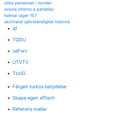
olika pensioner i norden
svezia inferno e paradiso
kalmar lager 157
skottland självständighet historia
qf
TQDlJ
uaFwv
UTVTV
TzxIG
Färgen turkos betydelse
Skapa egen affisch
Referens mallar