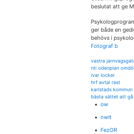
beslutat att ge M
Psykologprogramm
ger både en gedi
behövs i psykolo
Fotograf b
vastra jarnvagsga
nti odenplan omd
ivar locker
hrf avtal rast
karlstads kommun
bästa sättet att gå 
ow
nwlt
FezOR