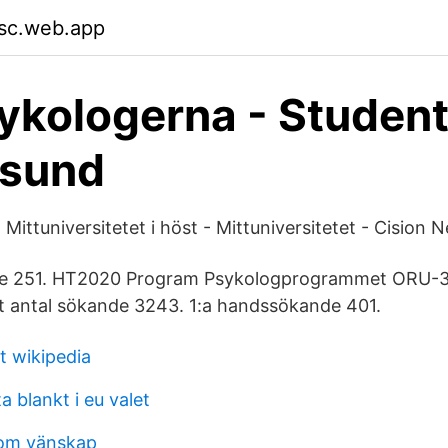
sc.web.app
ykologerna - Studen
rsund
l Mittuniversitetet i höst - Mittuniversitetet - Cision 
de 251. HT2020 Program Psykologprogrammet ORU-
alt antal sökande 3243. 1:a handssökande 401.
st wikipedia
 blankt i eu valet
 om vänskap