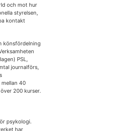
ärld och mot hur
ella styrelsen,
pa kontakt
n könsfördelning
Verksamheten
slagen) PSL,
tal journalförs,
s
j mellan 40
över 200 kurser.
r psykologi.
erket har