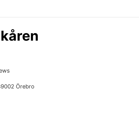
tkåren
News
39002 Örebro