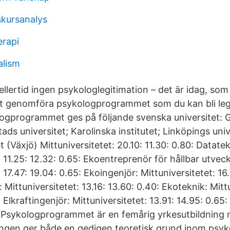
skursanalys
erapi
alism
llertid ingen psykologlegitimation – det är idag, som
t genomföra psykologprogrammet som du kan bli leg
ogprogrammet ges på följande svenska universitet: 
tads universitet; Karolinska institutet; Linköpings univ
t (Växjö) Mittuniversitetet: 20.10: 11.30: 0.80: Datatek
: 11.25: 12.32: 0.65: Ekoentreprenör för hållbar utveck
: 17.47: 19.04: 0.65: Ekoingenjör: Mittuniversitetet: 16
ttuniversitetet: 13.16: 13.60: 0.40: Ekoteknik: Mittu
 Elkraftingenjör: Mittuniversitetet: 13.91: 14.95: 0.65:
t Psykologprogrammet är en femårig yrkesutbildning 
ningen ger både en gedigen teoretisk grund inom psyk