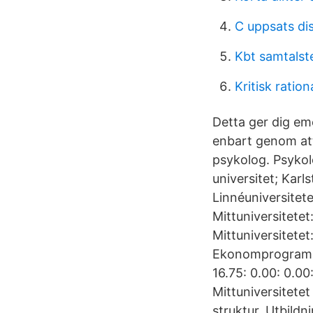
C uppsats di
Kbt samtalst
Kritisk ration
Detta ger dig eme
enbart genom at
psykolog. Psykol
universitet; Karls
Linnéuniversitete
Mittuniversitetet
Mittuniversitetet
Ekonomprogram: Mi
16.75: 0.00: 0.00:
Mittuniversitete
struktur. Utbild