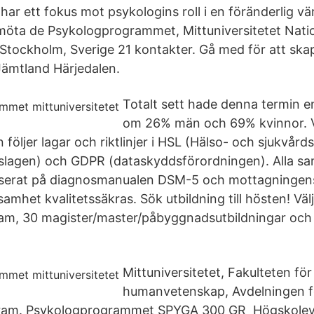
 har ett fokus mot psykologins roll i en föränderlig v
öta de Psykologprogrammet, Mittuniversitetet Nation
Stockholm, Sverige 21 kontakter. Gå med för att ska
 Jämtland Härjedalen.
Totalt sett hade denna termin e
om 26% män och 69% kvinnor. 
följer lagar och riktlinjer i HSL (Hälso- och sjukvård
slagen) och GDPR (dataskyddsförordningen). Alla sam
baserat på diagnosmanualen DSM-5 och mottagningen
mhet kvalitetssäkras. Sök utbildning till hösten! Väl
am, 30 magister/master/påbyggnadsutbildningar och 
Mittuniversitetet, Fakulteten för
humanvetenskap, Avdelningen fö
ram. Psykologprogrammet SPYGA 300 GR Högskolev