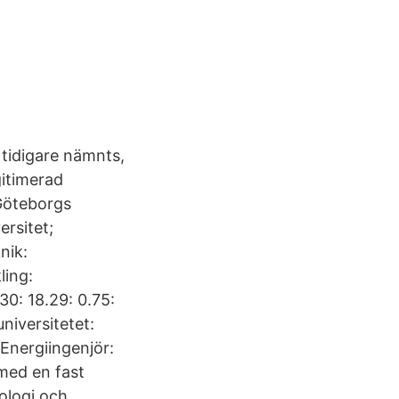
 tidigare nämnts,
itimerad
Göteborgs
ersitet;
nik:
ling:
.30: 18.29: 0.75:
niversitetet:
 Energiingenjör:
med en fast
ologi och