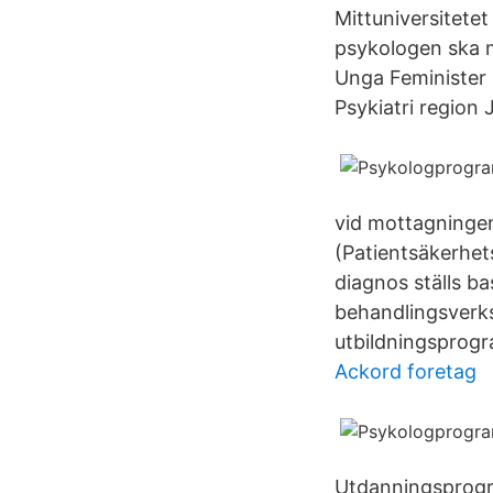
Mittuniversitetet
psykologen ska m
Unga Feminister 
Psykiatri region
vid mottagningen 
(Patientsäkerhet
diagnos ställs 
behandlingsverksa
utbildningsprogr
Ackord foretag
Utdanningsprog