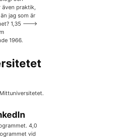
 även praktik,
 än jag som är
met? 1,35 --->
am
nde 1966.
rsitetet
Mittuniversitetet.
inkedIn
rogrammet. 4,0
programmet vid