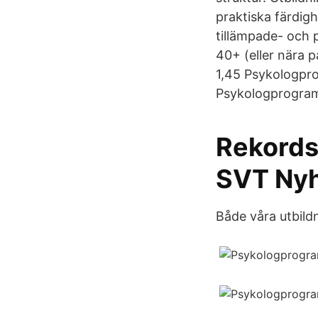
praktiska färdigh
tillämpade- och 
40+ (eller nära
1,45 Psykologpr
Psykologprogramm
Rekordst
SVT Nyh
Både våra utbildn