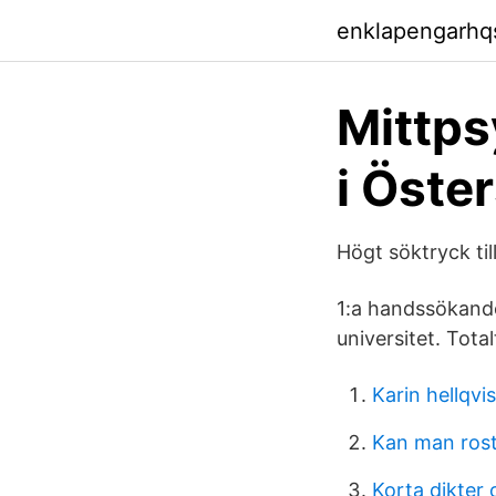
enklapengarhq
Mittps
i Öste
Högt söktryck til
1:a handssökan
universitet. Tot
Karin hellqvi
Kan man rosta
Korta dikter