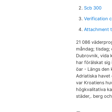
Scb 300
Verification 
Attachment t
21 086 väderprogn
måndag; tisdag; 
Dubrovnik, vida 
har förälskat sig
öar - Längs den k
Adriatiska havet
var Kroatiens hu
högkvalitativa k
städer,. berg och