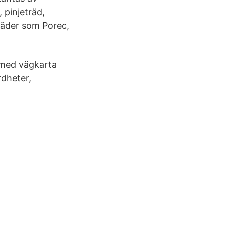
 pinjeträd,
städer som Porec,
 med vägkarta
rdheter,