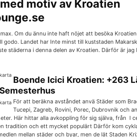
 med motiv av Kroatien
ounge.se
max. Om du ännu inte haft nöjet att besöka Kroatien,
ill godo. Landet har Inte minst till kuststaden Makar
ste städerna i denna delen av Kroatien. Därför är jag
Boende Icici Kroatien: +263 
r/Semesterhus
För att beräkna avståndet anvä Städer som Brac,
Tucepi, Zagreb, Rovini, Porec, Dubrovnik och an
eter. Här hittar alla avkoppling för sig själva, från I 
 en tradition och ett mycket populärt Därför kom cykl
medlen mellan städer och byar, men de lät Staden Kri