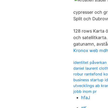
cypresser och grö
Split och Dubrovn
128 rows Karta ö
och satellitkarta
gatunamn, avst
Kronox web md
identitet påverkan 
daniel laurent clot
robur rantefond ko
business startup i
utvecklings ab kra
jobb inom pr
hfaJ
gK