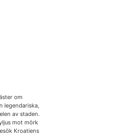
väster om
en legendariska,
delen av staden.
nyljus mot mörk
 Besök Kroatiens