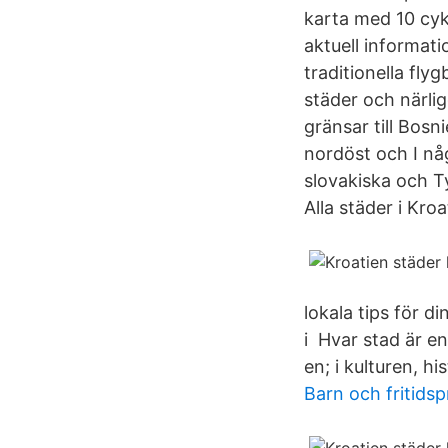
karta med 10 cyke
aktuell informat
traditionella fly
städer och närlig
gränsar till Bosn
nordöst och I nå
slovakiska och T
Alla städer i Kro
lokala tips för d
i Hvar stad är en
en; i kulturen, h
Barn och fritid