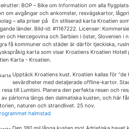
lrutter: BOP – Bike om Information om alla flygplatse
ion om avgångar och ankomster, resvägskartor, lågpr
gbolag – alla priser på En stiliserad karta Kroatien som
gande länder. Bild-id: #1167222. Licenser: Kommersie
ien och Hercegovina och Serbien i öster, Slovenien i n
gra få kommuner och städer är därför tjeckiska, rusin
yskspråkig karta som visar Kroatiens Kroatien Hotell
atien Karta - Kroatien.
Upptäck Kroatiens kust. Kroatien kallas för “de
sevärdheter med detaljerade offline-kartor. St
in resa till Lumbini. Planera den perfekta resan och r
 av pärlorna längs den dalmatiska kusten, och här får 
istorien, naturen och strandlivet. 25 nov.
sprogrammet halmstad
Den 180 mil långa kusten mot Adriatiska havet 