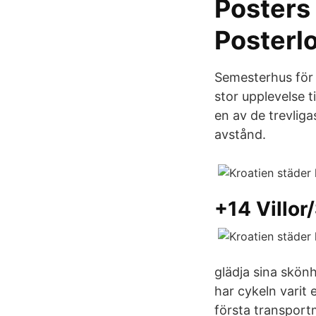
Posters
Posterl
Semesterhus för 
stor upplevelse t
en av de trevliga
avstånd.
+14 Villo
glädja sina skönh
har cykeln varit
första transport