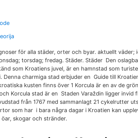
code
eorija
oser för alla städer, orter och byar. aktuellt väder; 
onsdag; torsdag; fredag. Städer. Städer Den oslagba
känd som Kroatiens juvel, är en hamnstad som turist
 i. Denna charmiga stad erbjuder en Guide till Kroati
roatiska kusten finns över 1 Korcula är en av de grön
 och Korcula stad är en Staden Varaždin ligger invid 
vudstad från 1767 med sammanlagt 21 cykelrutter uts
artor som har i bara några dagar i Kroatien kan uppl
 öar, skogar och stränder.