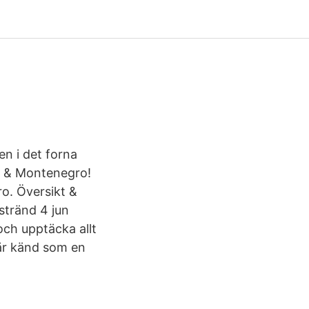
en i det forna
a & Montenegro!
o. Översikt &
sstränd 4 jun
och upptäcka allt
 är känd som en