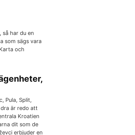
 så har du en
ska som sägs vara
 Karta och
Lägenheter,
 Pula, Split,
dra är redo att
centrala Kroatien
arna dit som de
ževci erbjuder en