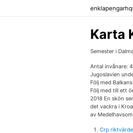
enklapengarhq
Karta 
Semester i Dalmat
Antal invånare: 
Jugoslavien und
Följ med Balkan
Följ med till ett
2018 En skön sem
det vackra i Kro
av Medelhavsomr
Crp riktvärde