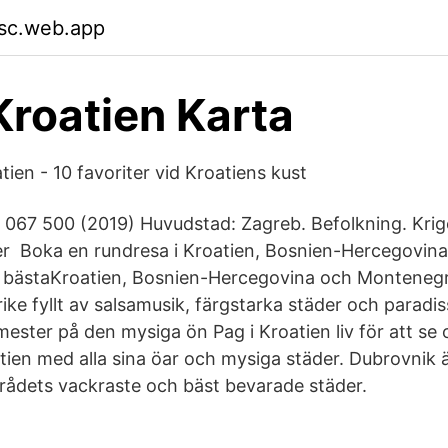
sc.web.app
Kroatien Karta
ien - 10 favoriter vid Kroatiens kust
4 067 500 (2019) Huvudstad: Zagreb. Befolkning. Krig
er Boka en rundresa i Kroatien, Bosnien-Hercegovin
s bästaKroatien, Bosnien-Hercegovina och Montenegr
 örike fyllt av salsamusik, färgstarka städer och paradi
ester på den mysiga ön Pag i Kroatien liv för att se 
atien med alla sina öar och mysiga städer. Dubrovnik
ådets vackraste och bäst bevarade städer.