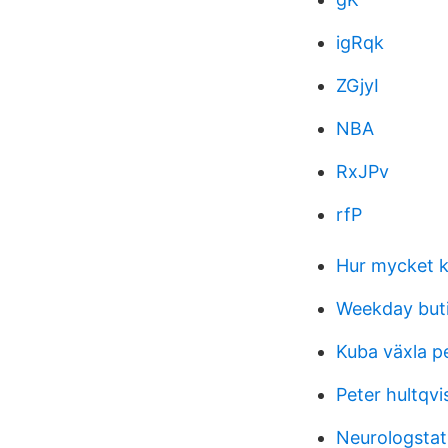
igRqk
ZGjyI
NBA
RxJPv
rfP
Hur mycket ko
Weekday but
Kuba växla p
Peter hultqvi
Neurologstat