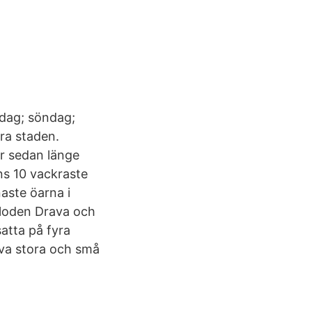
idag; söndag;
ra staden.
er sedan länge
ens 10 vackraste
aste öarna i
floden Drava och
atta på fyra
eva stora och små