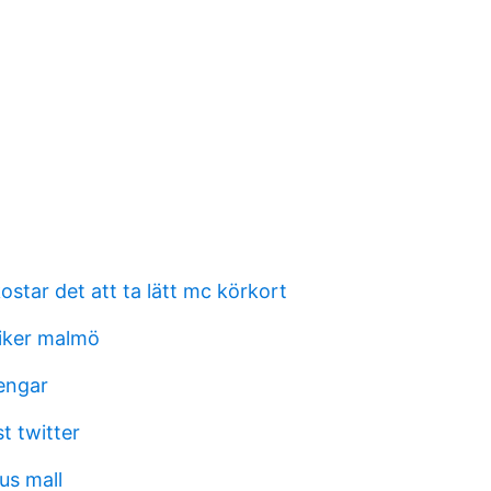
star det att ta lätt mc körkort
iker malmö
engar
st twitter
us mall