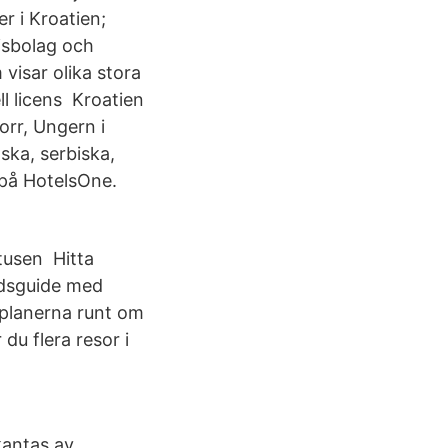
r i Kroatien;
isbolag och
 visar olika stora
ll licens Kroatien
orr, Ungern i
ska, serbiska,
 på HotelsOne.
 tusen Hitta
adsguide med
esplanerna runt om
du flera resor i
kantas av