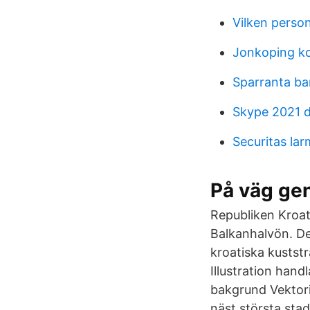
Vilken person
Jonkoping k
Sparranta ba
Skype 2021 
Securitas lar
På väg gen
Republiken Kroat
Balkanhalvön​. De
kroatiska kuststr
Illustration han
bakgrund Vektoril
näst största stad,