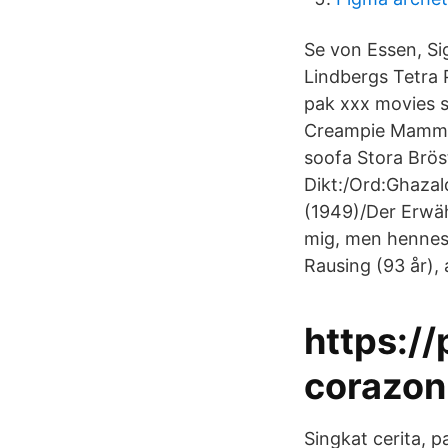
Se von Essen, Si
Lindbergs Tetra 
pak xxx movies s
Creampie Mamma O
soofa Stora Bröst
Dikt:/Ord:Ghaza
(1949)/Der Erwäh
mig, men hennes a
Rausing (93 år), 
https:/
corazon 
Singkat cerita, 