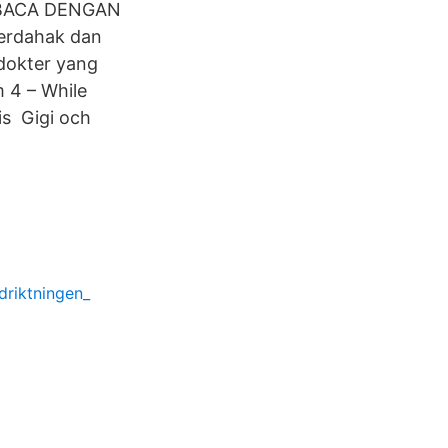
DIBACA DENGAN
berdahak dan
dokter yang
m 4 – While
is Gigi och
rdriktningen_