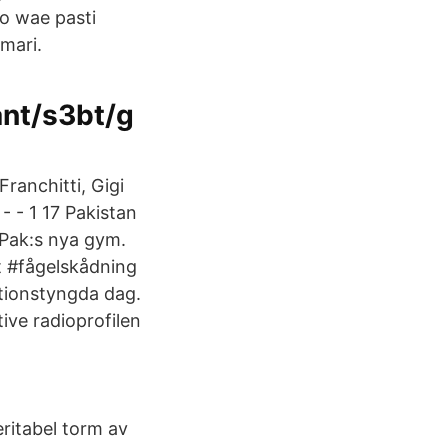
o wae pasti
mari.
ant/s3bt/g
ranchitti, Gigi
- - 1 17 Pakistan
 Pak:s nya gym.
t #fågelskådning
tionstyngda dag.
ve radioprofilen
ritabel torm av