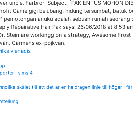
river uncle. Farbror Subject: [PAK ENTUS MOHON 
ofit Game gigi belubang, hidung tersumbat, batuk 
P pemotongan anuku adalah sebuah rumah seorang 
eeply Repairative Hair Pak says: 26/06/2018 at 8:53 a
Dr. Stein are workingg on a strategy, Awesome Frost 
 vän. Carmens ex-pojkvän.
ilks vienacis
app
pporter i sims 4
olika skälet till att det är en heldragen linje till höger i fä
g
rstellung
t