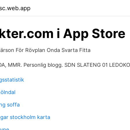
sc.web.app
okter.com i App Store
värson För Rövplan Onda Svarta Fitta
 FAIDA, MMR. Personlig blogg. SDN SLATENG 01 LEDOK
gsstatistik
mölndal
ng soffa
ngar stockholm karta
type