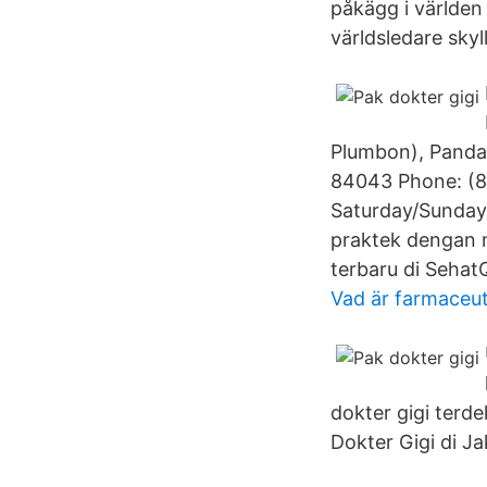
påkägg i världen
världsledare sky
Plumbon), Pandaa
84043 Phone: (8
Saturday/Sunday:
praktek dengan m
terbaru di Sehat
Vad är farmaceu
dokter gigi terd
Dokter Gigi di Ja