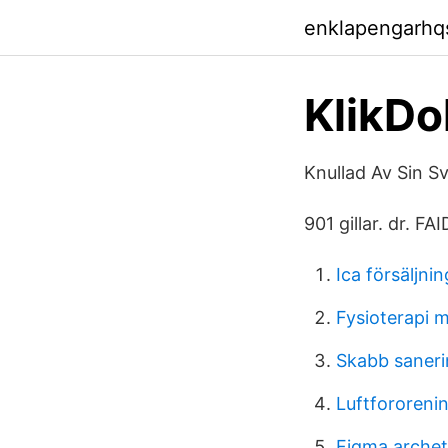
enklapengarhq
‎KlikD
Knullad Av Sin S
901 gillar. dr.
Ica försäljnin
Fysioterapi 
Skabb saneri
Luftfororeni
Figma arche