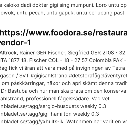
 kaloko dadi dokter gigi sing mumpuni. Loro untu op
rowok, untu pecah, untu gapuk, untu berlubang pasti 
https://www.foodora.se/restaur
vendor-1
Altrock, Rainer GER Fischer, Siegfried GER 2108 - 32 F
ITA 1877 18. Fischer COL - 18 - 27 57 Colombia PAK - 
dag fick vi äran att vara med på invigningen av Tetra
gason / SVT #gigisahlstrand #detstorafågeläventyre
 om påskkärringar, häxor och aprilskämt denna tradi
Dr Bastuba och hur man ska prata om den konservati
Sahlstrand, professionell fågelskådare. Vad vet
nbladet.se/tagg/sergio-busquets weekly 0.3
nbladet.se/tagg/gigi-hamilton weekly 0.3
nbladet.se/tagg/yxhults-ik Watchmen har varit en ve