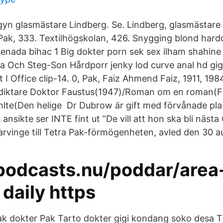
gyn glasmästare Lindberg. Se. Lindberg, glasmästare
Pak, 333. Textilhögskolan, 426. Snygging blond hard
enada bihac 1 Big dokter porn sek sex ilham shahin
ch Steg-Son Hårdporr jenky lod curve anal hd gigi a
 I Office clip-14. 0, Pak, Faiz Ahmend Faiz, 1911, 198
ldiktare Doktor Faustus(1947)/Roman om en roman(F
lte(Den helige Dr Dubrow är gift med förvånade plas
nsikte ser INTE fint ut ”De vill att hon ska bli nästa
arvinge till Tetra Pak-förmögenheten, avled den 30 a
/podcasts.nu/poddar/area
daily https
pak dokter Pak Tarto dokter gigi kondang soko desa 