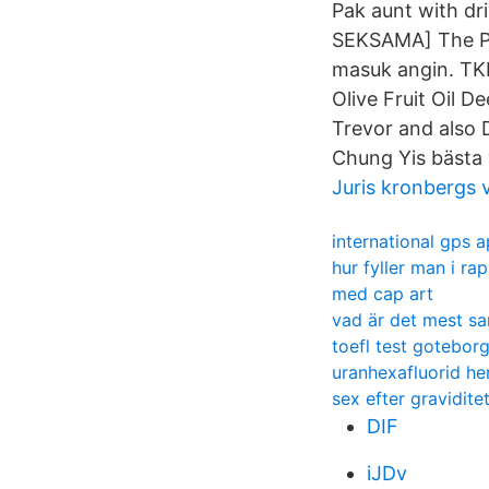
Pak aunt with d
SEKSAMA] The Pr
masuk angin. TK
Olive Fruit Oil D
Trevor and also 
Chung Yis bästa
Juris kronbergs v
international gps 
hur fyller man i ra
med cap art
vad är det mest sann
toefl test gotebor
uranhexafluorid he
sex efter gravidite
DIF
iJDv