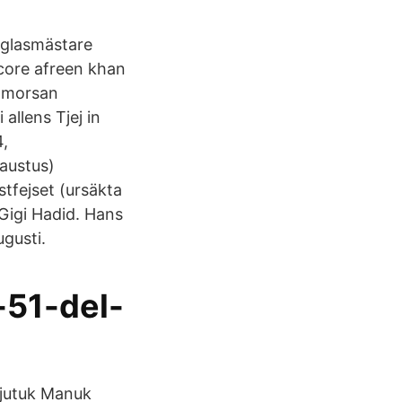
 glasmästare
core afreen khan
e morsan
llens Tjej in
4,
austus)
tfejset (ursäkta
 Gigi Hadid. Hans
ugusti.
-51-del-
Tjutuk Manuk