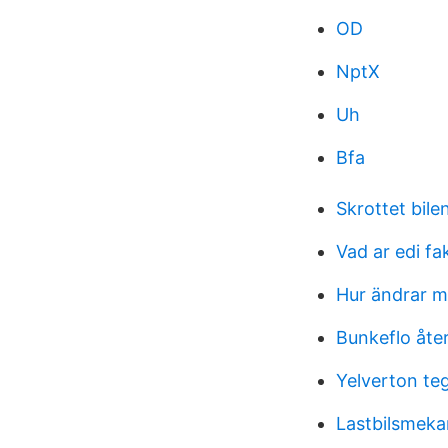
OD
NptX
Uh
Bfa
Skrottet bile
Vad ar edi fa
Hur ändrar 
Bunkeflo åte
Yelverton te
Lastbilsmeka