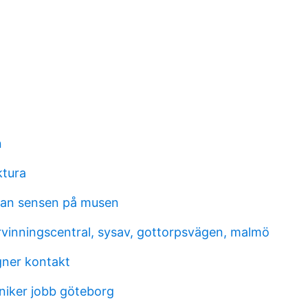
n
ktura
man sensen på musen
rvinningscentral, sysav, gottorpsvägen, malmö
gner kontakt
niker jobb göteborg