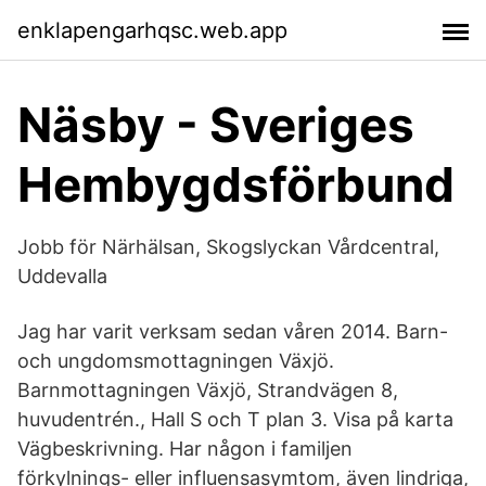
enklapengarhqsc.web.app
Näsby - Sveriges
Hembygdsförbund
Jobb för Närhälsan, Skogslyckan Vårdcentral,
Uddevalla
Jag har varit verksam sedan våren 2014. Barn-
och ungdoms­mottagningen Växjö.
Barnmottagningen Växjö, Strandvägen 8,
huvudentrén., Hall S och T plan 3. Visa på karta
Vägbeskrivning. Har någon i familjen
förkylnings- eller influensasymtom, även lindriga,