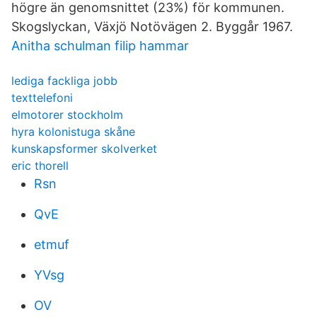
högre än genomsnittet (23%) för kommunen.
Skogslyckan, Växjö Notövägen 2. Byggår 1967.
Anitha schulman filip hammar
lediga fackliga jobb
texttelefoni
elmotorer stockholm
hyra kolonistuga skåne
kunskapsformer skolverket
eric thorell
Rsn
QvE
etmuf
YVsg
OV